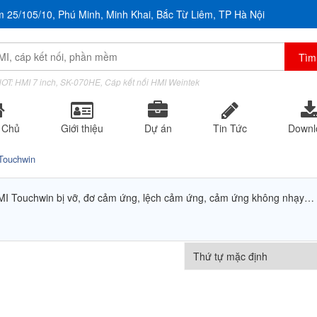
m 25/105/10, Phú Minh, Minh Khai, Bắc Từ Liêm, TP Hà Nội
OT: HMI 7 inch, SK-070HE, Cáp kết nối HMI Weintek
 Chủ
Giới thiệu
Dự án
Tin Tức
Downl
Touchwin
I Touchwin bị vỡ, đơ cảm ứng, lệch cảm ứng, cảm ứng không nhạy…