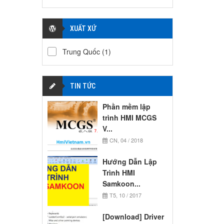
XUẤT XỨ
Trung Quốc
(1)
TIN TỨC
Phần mềm lập
trình HMI MCGS
V...
CN, 04 / 2018
Hướng Dẫn Lập
Trình HMI
Samkoon...
T5, 10 / 2017
[Download] Driver