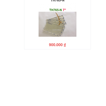
TH765-N
900.000
₫