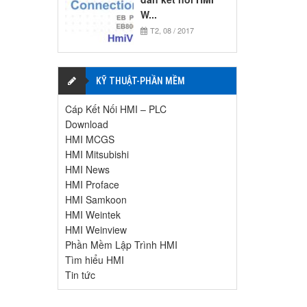
W...
T2, 08 / 2017
KỸ THUẬT-PHẦN MỀM
Cáp Kết Nối HMI – PLC
Download
HMI MCGS
HMI Mitsubishi
HMI News
HMI Proface
HMI Samkoon
HMI Weintek
HMI Weinview
Phần Mềm Lập Trình HMI
Tìm hiểu HMI
Tin tức