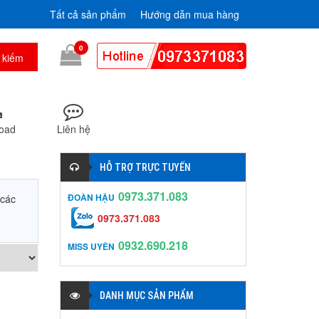
Tất cả sản phẩm
Hướng dẫn mua hàng
0
oad
Liên hệ
HỖ TRỢ TRỰC TUYẾN
0973.371.083
ĐOÀN HẬU
 các
0973.371.083
0932.690.218
MISS UYÊN
DANH MỤC SẢN PHẨM