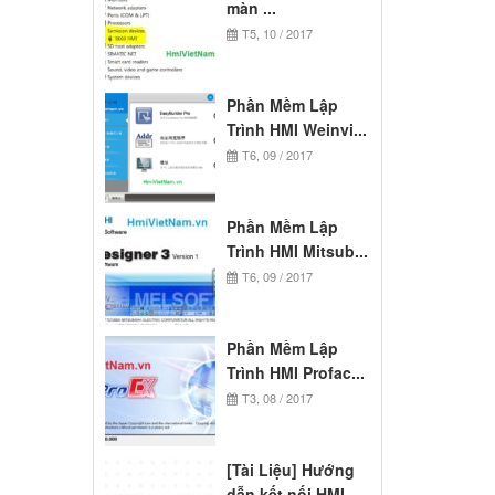
màn ...
T5, 10 / 2017
Phần Mềm Lập
Trình HMI Weinvi...
T6, 09 / 2017
Phần Mềm Lập
Trình HMI Mitsub...
T6, 09 / 2017
Phần Mềm Lập
Trình HMI Profac...
T3, 08 / 2017
[Tài Liệu] Hướng
dẫn kết nối HMI