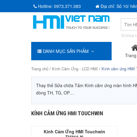
Hotline:
0973.371.083
Địa chỉ: Số 10/ hẻ
Tìm
kiếm:
Từ khóa H
DANH MỤC SẢN PHẨM
Trang
Trang chủ
/
Kính Cảm Ứng - LCD HMI
/ Kính cảm ứng HMI 
Thay thế Sửa chữa Tấm Kính cảm ứng màn hình HM
dòng TH, TG, OP…
KÍNH CẢM ỨNG HMI TOUCHWIN
Kính Cảm Ứng HMI Touchwin