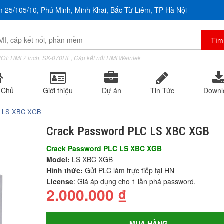
m 25/105/10, Phú Minh, Minh Khai, Bắc Từ Liêm, TP Hà Nội
OT: HMI 7 inch, SK-070HE, Cáp kết nối HMI Weintek
 Chủ
Giới thiệu
Dự án
Tin Tức
Downl
LC LS XBC XGB
Crack Password PLC LS XBC XGB
Crack Password PLC LS XBC XGB
Model:
LS XBC XGB
Hình thức:
Gửi PLC làm trực tiếp tại HN
License
: Giá áp dụng cho 1 lần phá password.
2.000.000
₫
MUA HÀNG