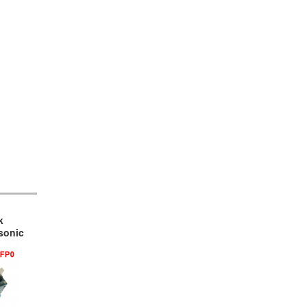
k
sonic