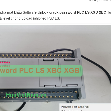
phá mật khẩu Software Unlock
crack password PLC LS XGB XBC To
ả level chống upload inhibited PLC LS.