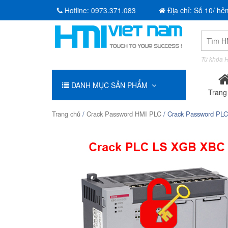
Hotline:
0973.371.083
Địa chỉ: Số 10/ hẻ
Tìm
kiếm:
Từ khóa H
DANH MỤC SẢN PHẨM
Trang
Trang chủ
/
Crack Password HMI PLC
/ Crack Password P