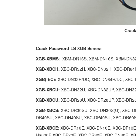
Crac
Crack Password LS XGB Series:
XGB-XBMS
: XBM-DR16S, XBM-DN16S, XBM-DN3
XGB-XBCH:
XBC-DR32H, XBC-DN32H, XBC-DR64H
XGB(IEC):
XBC-DN32H/DC, XBC-DN64H/DC, XBC-
XGB-XBCU:
XBC-DN32U, XBC-DN32UP, XBC-DN32
XGB-XBCU:
XBC-DR28U, XBC-DR28UP, XBC-DR2
XGB-XBCS:
XBC-DR30SU, XBC-DN30S(U), XBC-D
DR40SU, XBC-DN40SU, XBC-DP40SU, XBC-DR60S
XGB-XBCE
: XBC-DR10E, XBC-DN10E, XBC-DP10E
Hau20E,XBC-DP20E, XBC-DR30E, XBC-DN30E, X