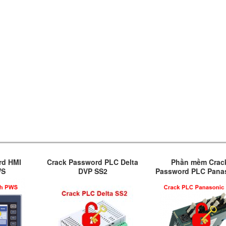
rd HMI
Crack Password PLC Delta
Phần mềm Crac
WS
DVP SS2
Password PLC Pana
FP0