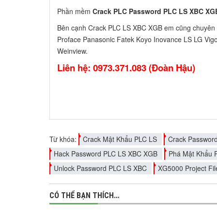
Phần mềm
Crack PLC Password PLC LS XBC X
Bên cạnh Crack PLC LS XBC XGB em cũng chuyên
Proface Panasonic Fatek Koyo Inovance LS LG Vigo
Weinview.
Liên hệ: 0973.371.083 (Đoàn Hậu)
Từ khóa:
Crack Mật Khẩu PLC LS
Crack Password
Hack Password PLC LS XBC XGB
Phá Mật Khẩu 
Unlock Password PLC LS XBC
XG5000 Project Fi
CÓ THỂ BẠN THÍCH…