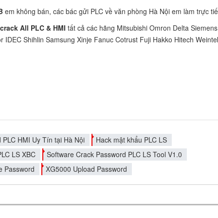
GB
em không bán, các bác gửi PLC về văn phòng Hà Nội em làm trực tiế
crack All PLC & HMI
tất cả các hãng Mitsubishi Omron Delta Siemens
r IDEC Shihlin Samsung Xinje Fanuc Cotrust Fuji Hakko Hitech Weinte
 PLC HMI Uy Tín tại Hà Nội
Hack mật khẩu PLC LS
PLC LS XBC
Software Crack Password PLC LS Tool V1.0
le Password
XG5000 Upload Password