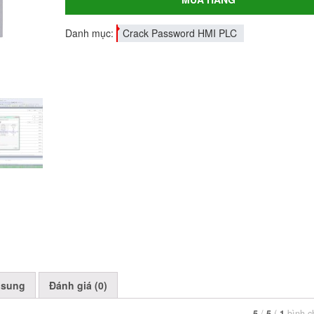
Danh mục:
Crack Password HMI PLC
 sung
Đánh giá (0)
5
/
5
(
1
bình 