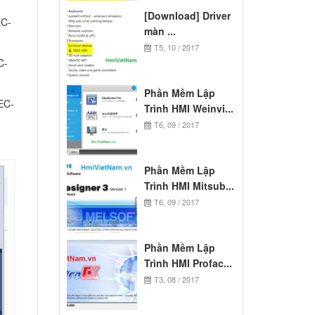
[Download] Driver
EC-
màn ...
T5, 10 / 2017
C-
Phần Mềm Lập
EC-
Trình HMI Weinvi...
T6, 09 / 2017
Phần Mềm Lập
Trình HMI Mitsub...
T6, 09 / 2017
Phần Mềm Lập
Trình HMI Profac...
T3, 08 / 2017