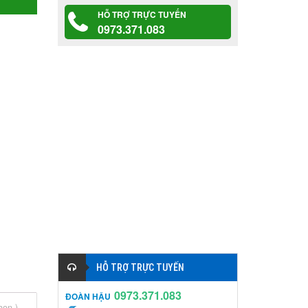
HỖ TRỢ TRỰC TUYẾN
0973.371.083
HỖ TRỢ TRỰC TUYẾN
0973.371.083
ĐOÀN HẬU
chọn
)