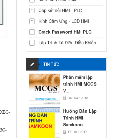
Cáp kết nối HMI - PLC
Kính Cảm Ứng - LCD HMI
Crack Password HMI PLC
Lập Trình Tủ Điện Điều Khiển
TIN TỨC
Phần mềm lập
trình HMI MCGS
V...
CN, 04 / 2018
Hướng Dẫn Lập
 XBC-
Trình HMI
Samkoon...
BC-
T5, 10 / 2017