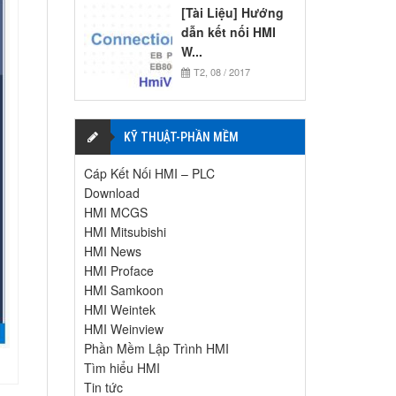
[Tài Liệu] Hướng
dẫn kết nối HMI
W...
T2, 08 / 2017
KỸ THUẬT-PHẦN MỀM
Cáp Kết Nối HMI – PLC
Download
HMI MCGS
HMI Mitsubishi
HMI News
HMI Proface
HMI Samkoon
HMI Weintek
HMI Weinview
Phần Mềm Lập Trình HMI
Tìm hiểu HMI
Tin tức