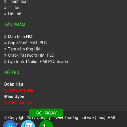
Thanh toán
Tin tức
Liên hệ
SẢN PHẨM
Màn hình HMI
Cáp kết nối HMI -PLC
Tấm cảm ứng HMI
Crack Password HMI PLC
Lập trình Tủ điện HMI PLC Scada
HỖ TRỢ
Đoàn Hậu
0973.371.083
Miss Uyên
0932.690.218
GỌI NGAY
© Copyright 2017
Công ty TNHH Thương mại và kỹ thuật HMI
Việt Nam