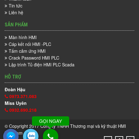
Tin tức
Liên hệ
SẢN PHẨM
Màn hình HMI
Cáp kết nối HMI -PLC
Tấm cảm ứng HMI
Crack Password HMI PLC
Lập trình Tủ điện HMI PLC Scada
HỖ TRỢ
Đoàn Hậu
0973.371.083
Miss Uyên
0932.690.218
GỌI NGAY
© Copyright 2017
Công ty TNHH Thương mại và kỹ thuật HMI
Việt Nam