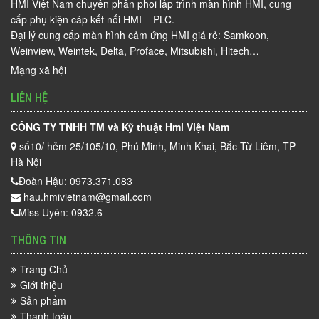
HMI Việt Nam chuyên phân phối lập trình màn hình HMI, cung
cấp phụ kiện cáp kết nối HMI – PLC.
Đại lý cung cấp màn hình cảm ứng HMI giá rẻ: Samkoon,
Weinview, Weintek, Delta, Proface, Mitsubishi, Hitech…
Mạng xã hội
LIÊN HỆ
CÔNG TY TNHH TM và Kỹ thuật Hmi Việt Nam
số10/ hẻm 25/105/10, Phú Minh, Minh Khai, Bắc Từ Liêm, TP
Hà Nội
Đoàn Hậu: 0973.371.083
hau.hmivietnam@gmail.com
Miss Uyên: 0932.6
THÔNG TIN
Trang Chủ
Giới thiệu
Sản phẩm
Thanh toán