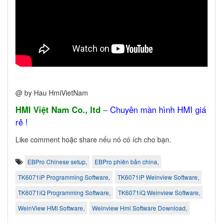
@ by Hau HmiVietNam
HMI Việt Nam Co., ltd
–
Chuyên màn hình HMI giá
rẻ !
Like comment hoặc share nếu nó có ích cho bạn.
EBPro Chinese setup,
EBPro phiên bản china,
TK6071iP Programming Software,
TK6071iP Weinview Software,
TK6071iQ Programming Software,
TK6071iQ Weinview Software,
WeinView HMI Software,
Weinview Hmi Software Download,