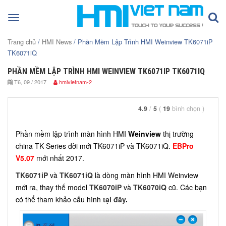
Toggle
navigation
Trang chủ
/
HMI News
/ Phần Mềm Lập Trình HMI Weinview TK6071iP
TK6071iQ
PHẦN MỀM LẬP TRÌNH HMI WEINVIEW TK6071IP TK6071IQ
T6, 09 / 2017
hmivietnam-2
4.9
/
5
(
19
bình chọn
)
Phần mềm lập trình màn hình HMI
Weinview
thị trường
china TK Series đời mới TK6071iP và TK6071iQ.
EBPro
V5.07
mới nhất 2017.
TK6071iP
và
TK6071iQ
là dòng màn hình HMI Weinview
mới ra, thay thế model
TK6070iP
và
TK6070iQ
cũ. Các bạn
có thể tham khảo cấu hình
tại đây
.