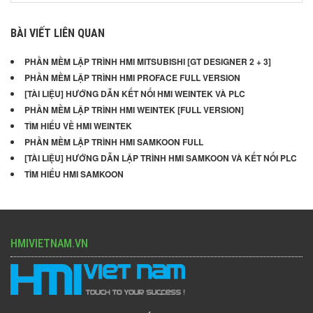
BÀI VIẾT LIÊN QUAN
PHẦN MỀM LẬP TRÌNH HMI MITSUBISHI [GT DESIGNER 2 + 3]
PHẦN MỀM LẬP TRÌNH HMI PROFACE FULL VERSION
[TÀI LIỆU] HƯỚNG DẪN KẾT NỐI HMI WEINTEK VÀ PLC
PHẦN MỀM LẬP TRÌNH HMI WEINTEK [FULL VERSION]
TÌM HIỂU VỀ HMI WEINTEK
PHẦN MỀM LẬP TRÌNH HMI SAMKOON FULL
[TÀI LIỆU] HƯỚNG DẪN LẬP TRÌNH HMI SAMKOON VÀ KẾT NỐI PLC
TÌM HIỂU HMI SAMKOON
HMIVIETNAM.VN