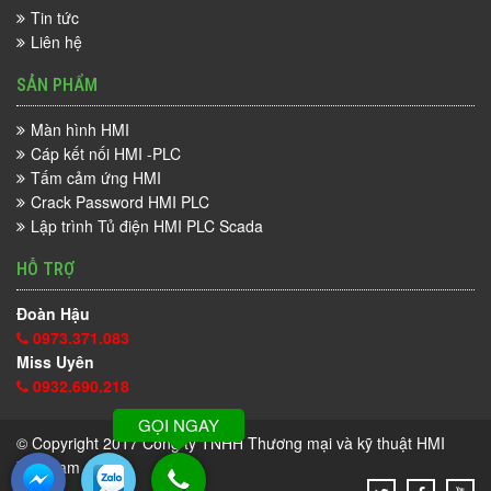
Tin tức
Liên hệ
SẢN PHẨM
Màn hình HMI
Cáp kết nối HMI -PLC
Tấm cảm ứng HMI
Crack Password HMI PLC
Lập trình Tủ điện HMI PLC Scada
HỖ TRỢ
Đoàn Hậu
0973.371.083
Miss Uyên
0932.690.218
GỌI NGAY
© Copyright 2017
Công ty TNHH Thương mại và kỹ thuật HMI
Việt Nam