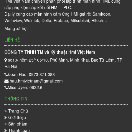
HMI Việt Nam chuyên phân phối lập trình màn hình HMI, cung
cấp phụ kiện cáp kết nối HMI – PLC.
Đại lý cung cấp màn hình cảm ứng HMI giá rẻ: Samkoon,
Weinview, Weintek, Delta, Proface, Mitsubishi, Hitech…
Mạng xã hội
LIÊN HỆ
CÔNG TY TNHH TM và Kỹ thuật Hmi Việt Nam
số10/ hẻm 25/105/10, Phú Minh, Minh Khai, Bắc Từ Liêm, TP
Hà Nội
Đoàn Hậu: 0973.371.083
hau.hmivietnam@gmail.com
Miss Uyên: 0932.6
THÔNG TIN
Trang Chủ
Giới thiệu
Sản phẩm
Thanh toán