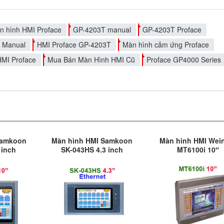
àn hình HMI Proface
GP-4203T manual
GP-4203T Proface
 Manual
HMI Proface GP-4203T
Màn hình cảm ứng Proface
HMI Proface
Mua Bán Màn Hình HMI Cũ
Proface GP4000 Series
Samkoon
Màn hình HMI Samkoon
Màn hình HMI Wei
 inch
SK-043HS 4.3 inch
MT6100i 10″
Ethernet