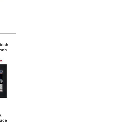
bishi
nch
k
face