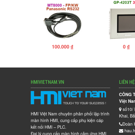
100.000
₫
0
₫
HMIVIETNAM.VN
LIÊN HỆ
CÔNG T
Việt Na
số10/ 
HMI Việt Nam chuyên phân phối lập trình
Khai, B
màn hình HMI, cung cấp phụ kiện cáp
Đoàn 
kết nối HMI – PLC.
hau.h
Đại lý cung cấp màn hình cảm ứng HMI