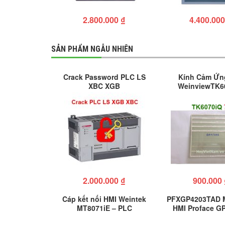
2.800.000
₫
4.400.00
SẢN PHẨM NGẪU NHIÊN
Crack Password PLC LS
Kính Cảm Ứn
XBC XGB
WeinviewTK6
2.000.000
₫
900.000
Cáp kết nối HMI Weintek
PFXGP4203TAD 
MT8071iE – PLC
HMI Proface G
Panasonic FP/KW