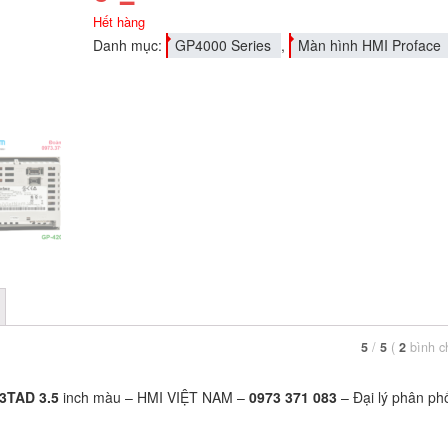
Hết hàng
Danh mục:
GP4000 Series
,
Màn hình HMI Proface
5
/
5
(
2
bình 
3TAD 3.5
inch màu – HMI VIỆT NAM –
0973 371 083
– Đại lý phân ph