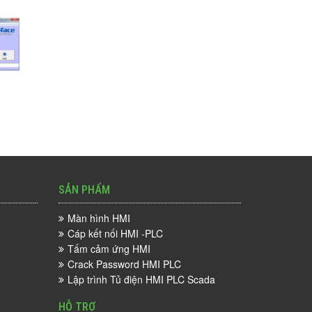
SẢN PHẨM
Màn hình HMI
Cáp kết nối HMI -PLC
Tấm cảm ứng HMI
Crack Password HMI PLC
Lập trình Tủ điện HMI PLC Scada
HỖ TRỢ