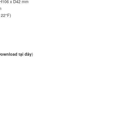
 H106 x D42 mm
m
122°F)
ownload tại đây
)