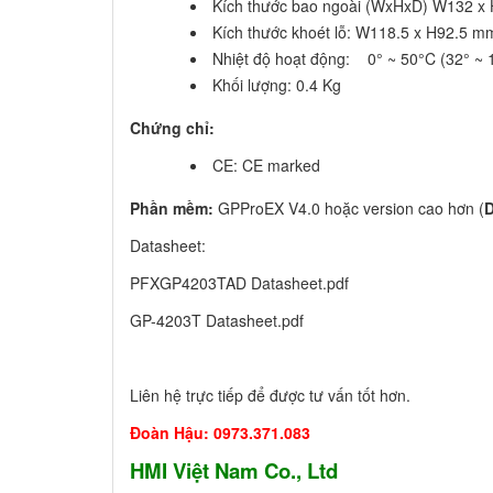
Kích thước bao ngoài (WxHxD) W132 x
Kích thước khoét lỗ: W118.5 x H92.5 m
Nhiệt độ hoạt động: 0° ~ 50°C (32° ~ 
Khối lượng: 0.4 Kg
Chứng chỉ:
CE: CE marked
Phần mềm:
GPProEX V4.0
hoặc version cao hơn (
D
Datasheet:
PFXGP4203TAD Datasheet.pdf
GP-4203T Datasheet.pdf
Liên hệ trực tiếp để được tư vấn tốt hơn.
Đoàn Hậu:
0973.371.083
HMI Việt Nam Co., Ltd