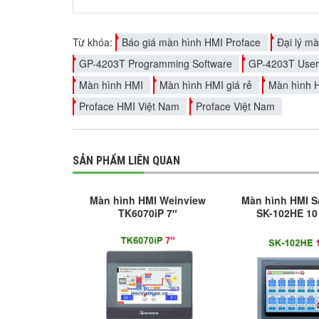
Từ khóa:
Báo giá màn hình HMI Proface
Đại lý m
GP-4203T Programming Software
GP-4203T User
Màn hình HMI
Màn hình HMI giá rẻ
Màn hình 
Proface HMI Việt Nam
Proface Việt Nam
SẢN PHẨM LIÊN QUAN
Màn hình HMI Weinview
Màn hình HMI 
TK6070iP 7″
SK-102HE 10