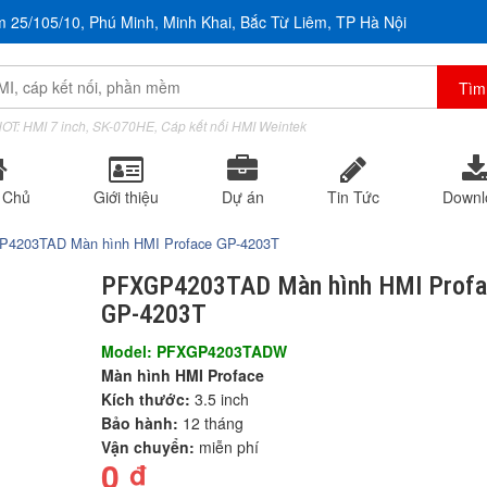
m 25/105/10, Phú Minh, Minh Khai, Bắc Từ Liêm, TP Hà Nội
OT: HMI 7 inch, SK-070HE, Cáp kết nối HMI Weintek
 Chủ
Giới thiệu
Dự án
Tin Tức
Downl
4203TAD Màn hình HMI Proface GP-4203T
PFXGP4203TAD Màn hình HMI Prof
GP-4203T
Model: PFXGP4203TADW
Màn hình HMI Proface
Kích thước:
3.5 inch
Bảo hành:
12 tháng
Vận chuyển:
miễn phí
0
₫