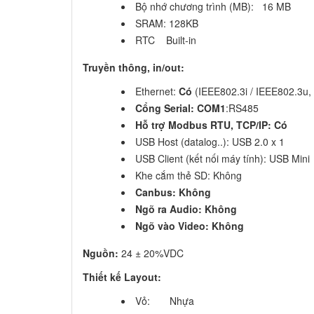
Bộ nhớ chương trình (MB): 16 MB
SRAM: 128KB
RTC Built-in
Truyền thông, in/out:
Ethernet:
Có
(IEEE802.3i / IEEE802.3u
Cổng Serial: COM1
:RS485
Hỗ trợ Modbus RTU, TCP/IP: Có
USB Host (datalog..): USB 2.0 x 1
USB Client (kết nối máy tính): USB Mini
Khe cắm thẻ SD: Không
Canbus: Không
Ngõ ra Audio: Không
Ngõ vào Video: Không
Nguồn:
24 ± 20%VDC
Thiết kế Layout:
Vỏ: Nhựa