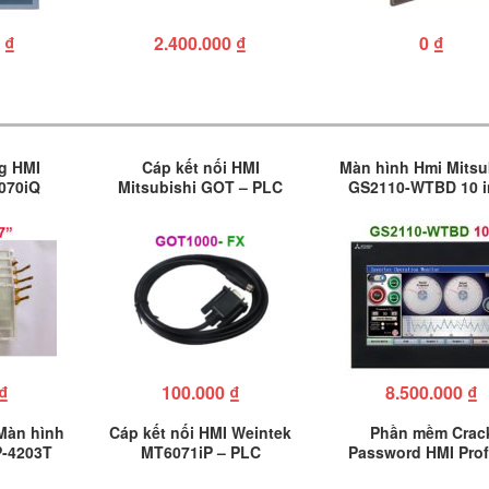
0
₫
2.400.000
₫
0
₫
g HMI
Cáp kết nối HMI
Màn hình Hmi Mitsu
070iQ
Mitsubishi GOT – PLC
GS2110-WTBD 10 i
Mitsubishi FX
₫
100.000
₫
8.500.000
₫
Màn hình
Cáp kết nối HMI Weintek
Phần mềm Crac
P-4203T
MT6071iP – PLC
Password HMI Pro
Mitsubishi FX
GP2000