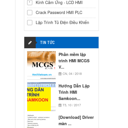
Kính Cảm Ứng - LCD HMI
Crack Password HMI PLC
Lập Trình Tủ Điện Điều Khiển
TIN TỨC
Phần mềm lập
trình HMI MCGS
V...
CN, 04 / 2018
Hướng Dẫn Lập
Trình HMI
Samkoon...
T5, 10 / 2017
[Download] Driver
màn ...