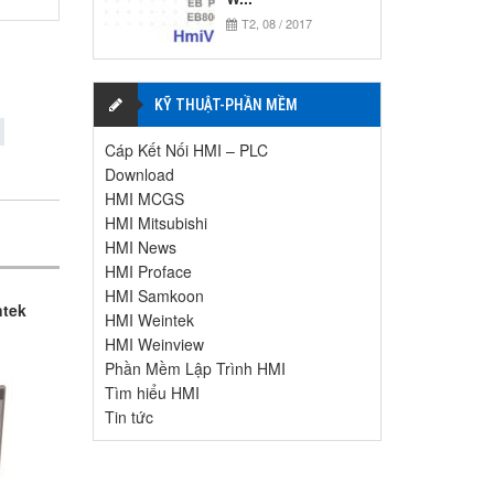
T2, 08 / 2017
KỸ THUẬT-PHẦN MỀM
Cáp Kết Nối HMI – PLC
Download
HMI MCGS
HMI Mitsubishi
HMI News
HMI Proface
HMI Samkoon
ntek
HMI Weintek
HMI Weinview
Phần Mềm Lập Trình HMI
Tìm hiểu HMI
Tin tức