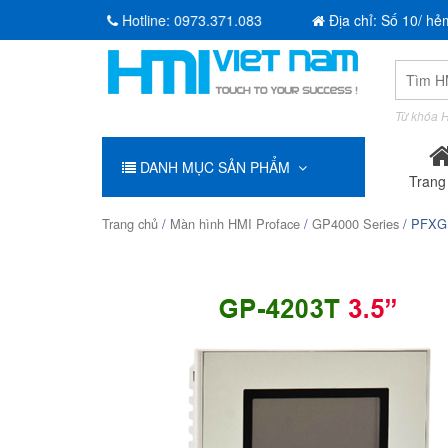
Hotline:
0973.371.083
Địa chỉ: Số 10/ hẻ
Tìm
kiếm:
Từ khóa H
DANH MỤC SẢN PHẨM
Trang
Trang chủ
/
Màn hình HMI Proface
/
GP4000 Series
/ PFXGP