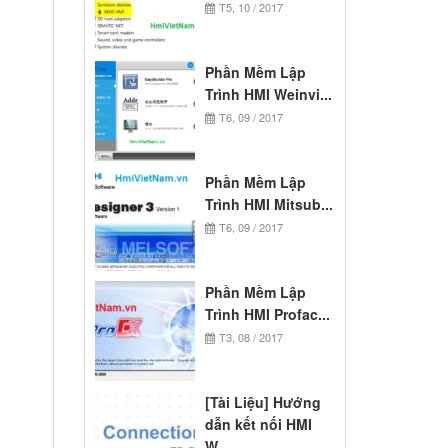
T5, 10 / 2017
Phần Mềm Lập
Trình HMI Weinvi...
T6, 09 / 2017
Phần Mềm Lập
Trình HMI Mitsub...
T6, 09 / 2017
Phần Mềm Lập
Trình HMI Profac...
T3, 08 / 2017
[Tài Liệu] Hướng
dẫn kết nối HMI
W...