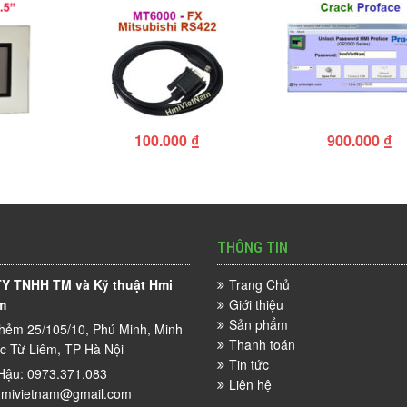
100.000
₫
900.000
₫
THÔNG TIN
Y TNHH TM và Kỹ thuật Hmi
Trang Chủ
m
Giới thiệu
Sản phẩm
hẻm 25/105/10, Phú Minh, Minh
Thanh toán
ắc Từ Liêm, TP Hà Nội
Tin tức
Hậu: 0973.371.083
Liên hệ
mivietnam@gmail.com