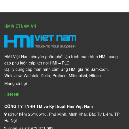
HMIVIETNAM.VN
HMI Việt Nam chuyên phân phối lập trình màn hình HMI, cung
cấp phụ kiện cáp kết nối HMI – PLC.
Đại lý cung cấp màn hình cảm ứng HMI giá rẻ: Samkoon,
Weinview, Weintek, Delta, Proface, Mitsubishi, Hitech…
Mạng xã hội
LIÊN HỆ
CÔNG TY TNHH TM và Kỹ thuật Hmi Việt Nam
số10/ hẻm 25/105/10, Phú Minh, Minh Khai, Bắc Từ Liêm, TP
Hà Nội
Đoàn Hậu: 0973.371.083