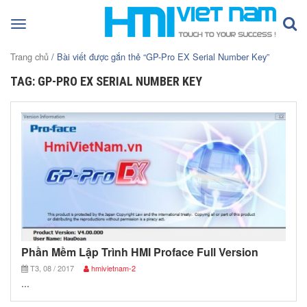
Toggle
navigation
Trang chủ
/ Bài viết được gắn thẻ “GP-Pro EX Serial Number Key”
TAG: GP-PRO EX SERIAL NUMBER KEY
Phần Mềm Lập Trình HMI Proface Full Version
T3, 08 / 2017
hmivietnam-2
...