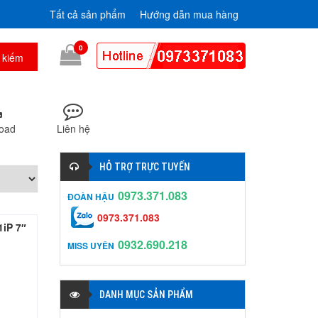
Tất cả sản phẩm
Hướng dẫn mua hàng
0
oad
Liên hệ
HỖ TRỢ TRỰC TUYẾN
0973.371.083
ĐOÀN HẬU
0973.371.083
iP 7″
0932.690.218
MISS UYÊN
DANH MỤC SẢN PHẨM