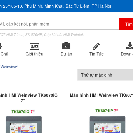
m 25/105/10, Phú Minh, Minh Khai, Bắc Từ Liêm, TP Hà Nội
OT: HMI 7 inch, SK-070HE, Cáp kết nối HMI Weintek
 Chủ
Giới thiệu
Dự án
Tin Tức
Downl
 Weinview”
hình HMI Weinview TK6070iQ
Màn hình HMI Weinview TK6071
7″