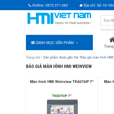
Hotline:
0973.371.083
Địa chỉ: Số 10/ hẻ
Tìm
kiếm:
Từ khóa H
DANH MỤC SẢN PHẨM
Trang
Trang chủ
/ Sản phẩm được gắn thẻ “Báo giá màn hình HMI
BÁO GIÁ MÀN HÌNH HMI WEINVIEW
Màn hình HMI Weinview TK6070iP 7″
Màn 