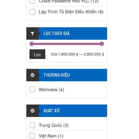
Crack Password HMI PLC
(12)
Lập Trình Tủ Điện Điều Khiển
(8)
LỌC THEO GIÁ
Lọc
Giá
1.900.000 ₫
—
2.800.000 ₫
THƯƠNG HIỆU
Weinview
(4)
XUẤT XỨ
Trung Quốc
(3)
Việt Nam
(1)