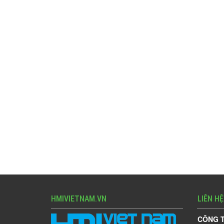
HMIVIETNAM.VN
LIÊN HỆ
CÔNG T