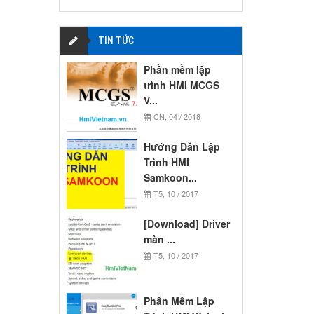
TIN TỨC
Phần mềm lập
trình HMI MCGS
V...
CN, 04 / 2018
Hướng Dẫn Lập
Trình HMI
Samkoon...
T5, 10 / 2017
[Download] Driver
màn ...
T5, 10 / 2017
Phần Mềm Lập