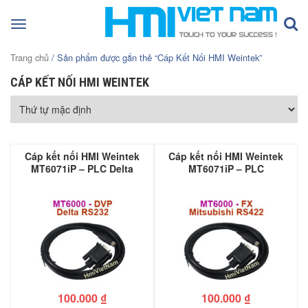
Toggle
navigation
Trang chủ
/ Sản phẩm được gắn thẻ “Cáp Kết Nối HMI Weintek”
CÁP KẾT NỐI HMI WEINTEK
Cáp kết nối HMI Weintek
Cáp kết nối HMI Weintek
MT6071iP – PLC Delta
MT6071iP – PLC
DVP
Mitsubishi FX
100.000
₫
100.000
₫