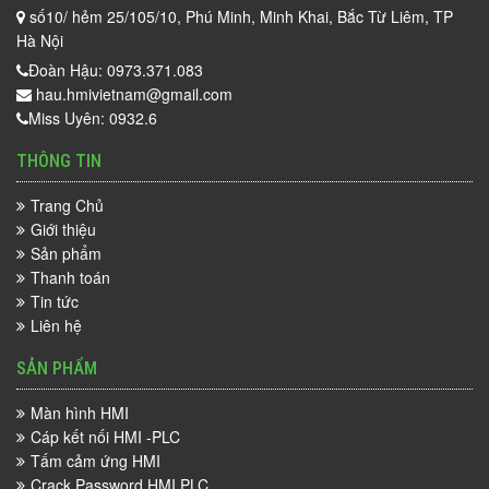
số10/ hẻm 25/105/10, Phú Minh, Minh Khai, Bắc Từ Liêm, TP
Hà Nội
Đoàn Hậu: 0973.371.083
hau.hmivietnam@gmail.com
Miss Uyên: 0932.6
THÔNG TIN
Trang Chủ
Giới thiệu
Sản phẩm
Thanh toán
Tin tức
Liên hệ
SẢN PHẨM
Màn hình HMI
Cáp kết nối HMI -PLC
Tấm cảm ứng HMI
Crack Password HMI PLC