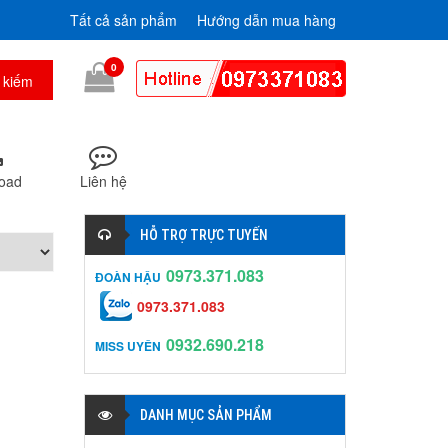
Tất cả sản phẩm
Hướng dẫn mua hàng
0
oad
Liên hệ
HỖ TRỢ TRỰC TUYẾN
0973.371.083
ĐOÀN HẬU
0973.371.083
0932.690.218
MISS UYÊN
DANH MỤC SẢN PHẨM