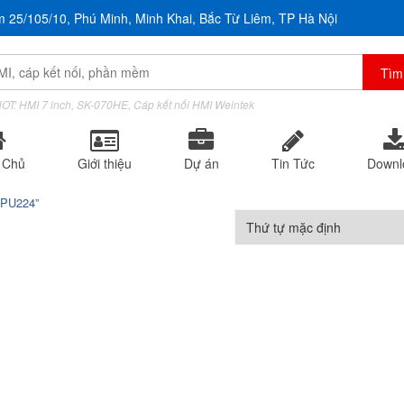
m 25/105/10, Phú Minh, Minh Khai, Bắc Từ Liêm, TP Hà Nội
OT: HMI 7 inch, SK-070HE, Cáp kết nối HMI Weintek
 Chủ
Giới thiệu
Dự án
Tin Tức
Downl
CPU224”