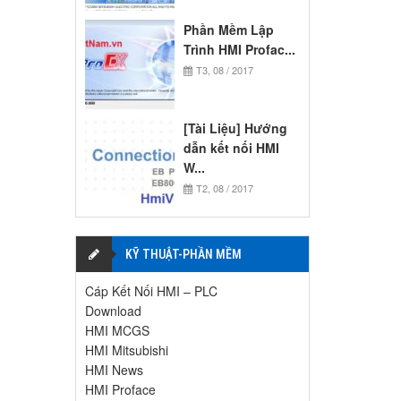
Phần Mềm Lập
Trình HMI Profac...
T3, 08 / 2017
[Tài Liệu] Hướng
dẫn kết nối HMI
W...
T2, 08 / 2017
KỸ THUẬT-PHẦN MỀM
Cáp Kết Nối HMI – PLC
Download
HMI MCGS
HMI Mitsubishi
HMI News
HMI Proface