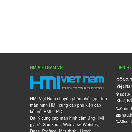
HMIVIETNAM.VN
LIÊN HỆ
CÔNG T
Việt Na
số10/ 
HMI Việt Nam chuyên phân phối lập trình
Khai, B
màn hình HMI, cung cấp phụ kiện cáp
Đoàn 
kết nối HMI – PLC.
hau.h
Đại lý cung cấp màn hình cảm ứng HMI
Miss U
giá rẻ: Samkoon, Weinview, Weintek,
Delta, Proface, Mitsubishi, Hitech…