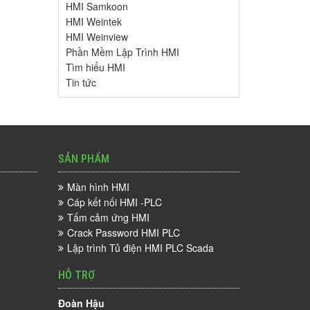
HMI Samkoon
HMI Weintek
HMI Weinview
Phần Mềm Lập Trình HMI
Tìm hiểu HMI
Tin tức
SẢN PHẨM
Màn hình HMI
Cáp kết nối HMI -PLC
Tấm cảm ứng HMI
Crack Password HMI PLC
Lập trình Tủ điện HMI PLC Scada
HỖ TRỢ
Đoàn Hậu