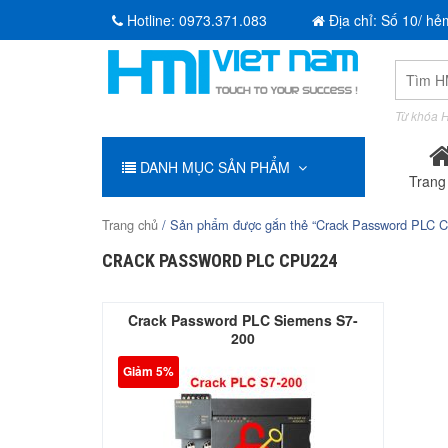
Hotline:
0973.371.083
Địa chỉ: Số 10/ hẻ
Tìm
kiếm:
Từ khóa H
DANH MỤC SẢN PHẨM
Trang
Trang chủ
/ Sản phẩm được gắn thẻ “Crack Password PLC 
CRACK PASSWORD PLC CPU224
Crack Password PLC Siemens S7-
200
Giảm 5%