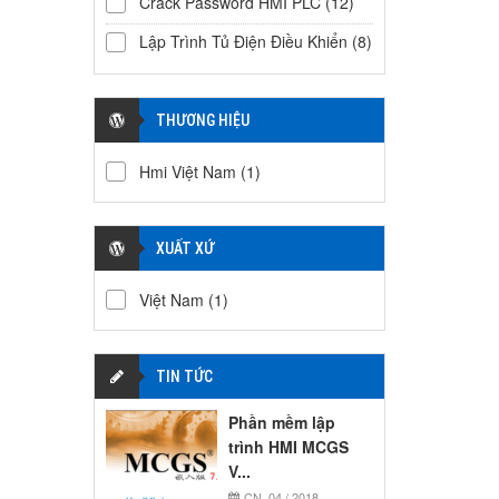
Crack Password HMI PLC
(12)
Lập Trình Tủ Điện Điều Khiển
(8)
THƯƠNG HIỆU
Hmi Việt Nam
(1)
XUẤT XỨ
Việt Nam
(1)
TIN TỨC
Phần mềm lập
trình HMI MCGS
V...
CN, 04 / 2018