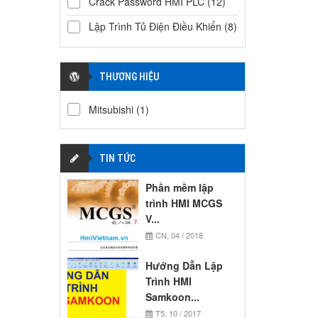
Crack Password HMI PLC
(12)
Lập Trình Tủ Điện Điều Khiển
(8)
THƯƠNG HIỆU
Mitsubishi
(1)
TIN TỨC
Phần mềm lập
trình HMI MCGS
V...
CN, 04 / 2018
Hướng Dẫn Lập
Trình HMI
Samkoon...
T5, 10 / 2017