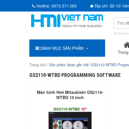
Hotline:
0973.371.083
Địa chỉ: Số 10/ hẻ
Tìm
kiếm:
Từ khóa H
DANH MỤC SẢN PHẨM
Trang
Trang chủ
/ Sản phẩm được gắn thẻ “GS2110-WTBD Progra
GS2110-WTBD PROGRAMMING SOFTWARE
Màn hình Hmi Mitsubishi GS2110-
WTBD 10 inch