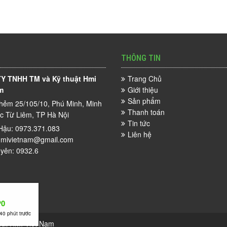
THÔNG TIN
Y TNHH TM và Kỹ thuật Hmi
Trang Chủ
m
Giới thiệu
Sản phẩm
hẻm 25/105/10, Phú Minh, Minh
Thanh toán
ắc Từ Liêm, TP Hà Nội
Tin tức
Hậu: 0973.371.083
Liên hệ
mivietnam@gmail.com
yên: 0932.6
P0
40 phút trước
uật HMI Việt Nam