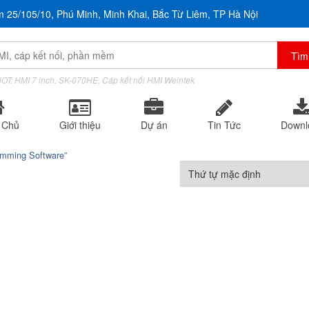
m 25/105/10, Phú Minh, Minh Khai, Bắc Từ Liêm, TP Hà Nội
OT: HMI 7 inch, SK-070HE, Cáp kết nối HMI Weintek
 Chủ
Giới thiệu
Dự án
Tin Tức
Downl
mming Software”