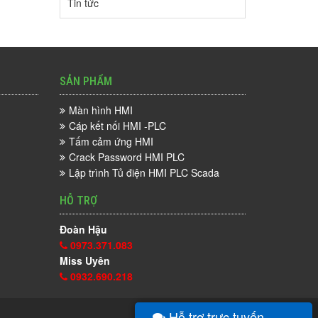
Tin tức
SẢN PHẨM
Màn hình HMI
Cáp kết nối HMI -PLC
Tấm cảm ứng HMI
Crack Password HMI PLC
Lập trình Tủ điện HMI PLC Scada
HỖ TRỢ
Đoàn Hậu
0973.371.083
Miss Uyên
0932.690.218
Hỗ trợ trực tuyến