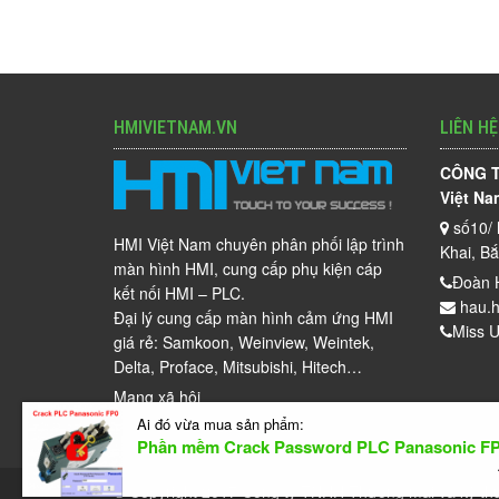
HMIVIETNAM.VN
LIÊN HỆ
CÔNG T
Việt Na
số10/ 
HMI Việt Nam chuyên phân phối lập trình
Khai, B
màn hình HMI, cung cấp phụ kiện cáp
Đoàn 
kết nối HMI – PLC.
hau.h
Đại lý cung cấp màn hình cảm ứng HMI
Miss U
giá rẻ: Samkoon, Weinview, Weintek,
Delta, Proface, Mitsubishi, Hitech…
Mạng xã hội
Ai đó vừa mua sản phẩm:
Phần mềm Crack Password PLC Panasonic F
© Copyright 2017
Công ty TNHH Thương mại và kỹ th