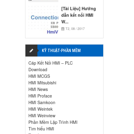
[Tài Liệu] Hướng
dẫn kết nối HMI
W...
T2, 08 / 2017
KỸ THUẬT-PHẦN MỀM
Cáp Kết Nối HMI – PLC
Download
HMI MCGS
HMI Mitsubishi
HMI News
HMI Proface
HMI Samkoon
HMI Weintek
HMI Weinview
Phần Mềm Lập Trình HMI
Tìm hiểu HMI