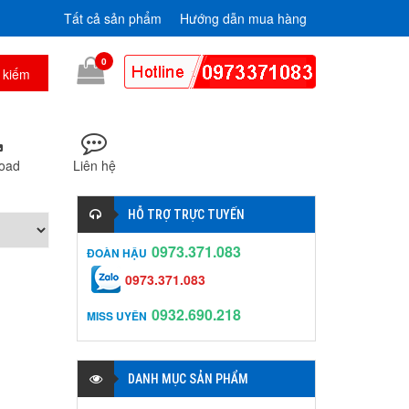
Tất cả sản phẩm
Hướng dẫn mua hàng
0
oad
Liên hệ
HỖ TRỢ TRỰC TUYẾN
0973.371.083
ĐOÀN HẬU
0973.371.083
0932.690.218
MISS UYÊN
DANH MỤC SẢN PHẨM