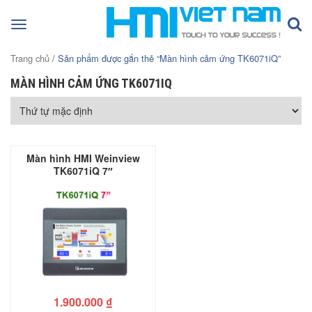
Toggle
navigation
Trang chủ
/ Sản phẩm được gắn thẻ “Màn hình cảm ứng TK6071iQ”
MÀN HÌNH CẢM ỨNG TK6071IQ
Màn hình HMI Weinview
TK6071iQ 7″
1.900.000
₫