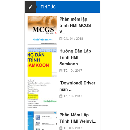
TIN TỨC
Phần mềm lập
trình HMI MCGS
V...
CN, 04 / 2018
Hướng Dẫn Lập
Trình HMI
Samkoon...
T5, 10 / 2017
[Download] Driver
màn ...
T5, 10 / 2017
Phần Mềm Lập
Trình HMI Weinvi...
T6, 09 / 2017