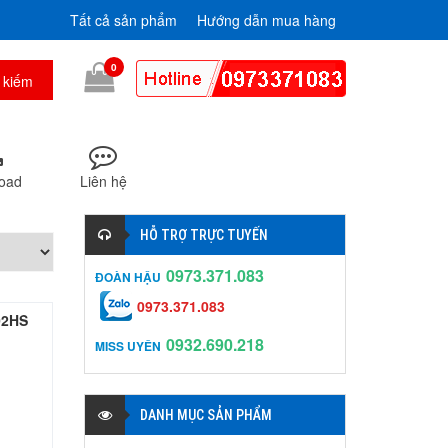
Tất cả sản phẩm
Hướng dẫn mua hàng
0
oad
Liên hệ
HỖ TRỢ TRỰC TUYẾN
0973.371.083
ĐOÀN HẬU
0973.371.083
02HS
0932.690.218
MISS UYÊN
DANH MỤC SẢN PHẨM