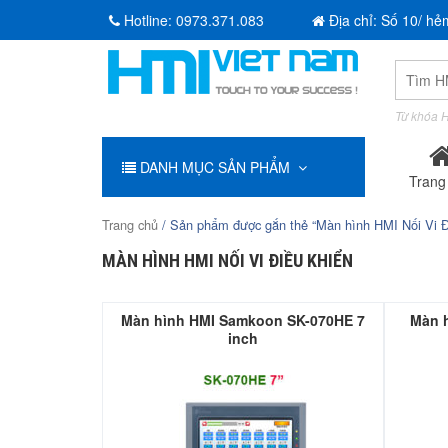
Hotline:
0973.371.083
Địa chỉ: Số 10/ hẻ
Tìm
kiếm:
Từ khóa H
DANH MỤC SẢN PHẨM
Trang
Trang chủ
/ Sản phẩm được gắn thẻ “Màn hình HMI Nối Vi Đ
MÀN HÌNH HMI NỐI VI ĐIỀU KHIỂN
Màn hình HMI Samkoon SK-070HE 7
Màn 
inch