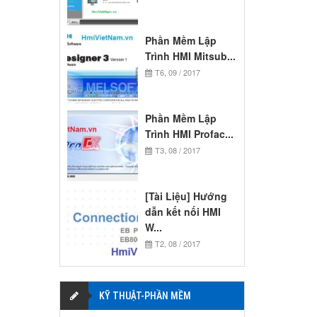
Phần Mềm Lập
Trình HMI Mitsub...
T6, 09 / 2017
Phần Mềm Lập
Trình HMI Profac...
T3, 08 / 2017
[Tài Liệu] Hướng
dẫn kết nối HMI
W...
T2, 08 / 2017
KỸ THUẬT-PHẦN MỀM