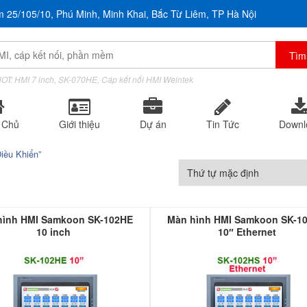
m 25/105/10, Phú Minh, Minh Khai, Bắc Từ Liêm, TP Hà Nội
OT: HMI 7 inch, SK-070HE, Cáp kết nối HMI Weintek
 Chủ
Giới thiệu
Dự án
Tin Tức
Downl
iều Khiển”
hình HMI Samkoon SK-102HE
Màn hình HMI Samkoon SK-1
10 inch
10″ Ethernet