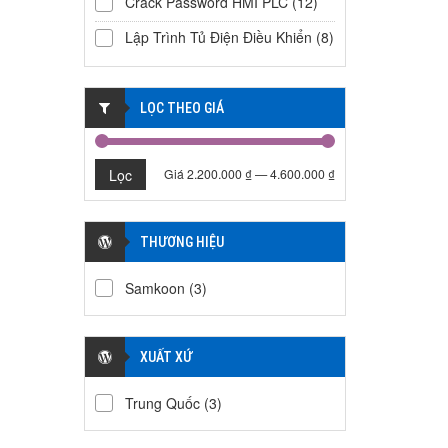
Crack Password HMI PLC
(12)
Lập Trình Tủ Điện Điều Khiển
(8)
LỌC THEO GIÁ
Lọc
Giá
2.200.000 ₫
—
4.600.000 ₫
THƯƠNG HIỆU
Samkoon
(3)
XUẤT XỨ
Trung Quốc
(3)