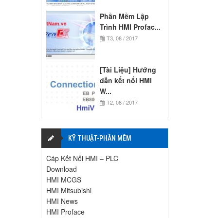
Phần Mềm Lập
Trình HMI Profac...
T3, 08 / 2017
[Tài Liệu] Hướng
dẫn kết nối HMI
W...
T2, 08 / 2017
KỸ THUẬT-PHẦN MỀM
Cáp Kết Nối HMI – PLC
Download
HMI MCGS
HMI Mitsubishi
HMI News
HMI Proface