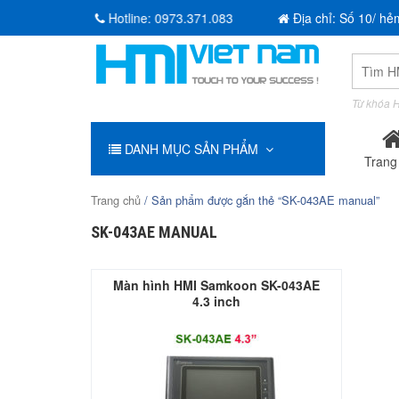
Hotline:
0973.371.083
Địa chỉ: Số 10/ hẻ
Tìm
kiếm:
Từ khóa H
DANH MỤC SẢN PHẨM
Trang
Trang chủ
/ Sản phẩm được gắn thẻ “SK-043AE manual”
SK-043AE MANUAL
Màn hình HMI Samkoon SK-043AE
4.3 inch