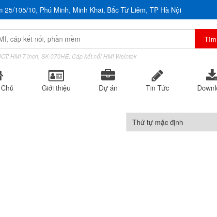
m 25/105/10, Phú Minh, Minh Khai, Bắc Từ Liêm, TP Hà Nội
OT: HMI 7 inch, SK-070HE, Cáp kết nối HMI Weintek
 Chủ
Giới thiệu
Dự án
Tin Tức
Downl