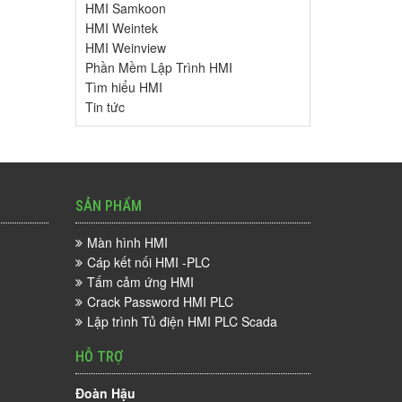
HMI Samkoon
HMI Weintek
HMI Weinview
Phần Mềm Lập Trình HMI
Tìm hiểu HMI
Tin tức
SẢN PHẨM
Màn hình HMI
Cáp kết nối HMI -PLC
Tấm cảm ứng HMI
Crack Password HMI PLC
Lập trình Tủ điện HMI PLC Scada
HỖ TRỢ
Đoàn Hậu