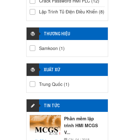
Crack Password HMI PLC
(12)
Lập Trình Tủ Điện Điều Khiển
(8)
THƯƠNG HIỆU
Samkoon
(1)
XUẤT XỨ
Trung Quốc
(1)
TIN TỨC
Phần mềm lập
trình HMI MCGS
V...
CN, 04 / 2018