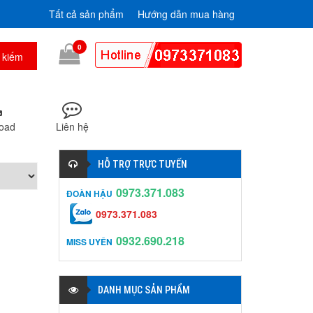
Tất cả sản phẩm
Hướng dẫn mua hàng
0
oad
Liên hệ
HỖ TRỢ TRỰC TUYẾN
0973.371.083
ĐOÀN HẬU
0973.371.083
0932.690.218
MISS UYÊN
DANH MỤC SẢN PHẨM