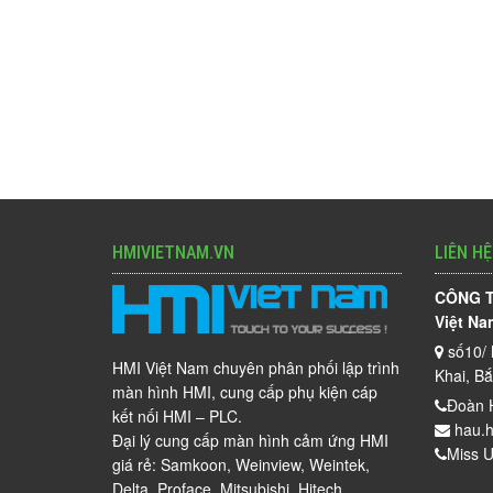
HMIVIETNAM.VN
LIÊN HỆ
CÔNG T
Việt Na
số10/ 
HMI Việt Nam chuyên phân phối lập trình
Khai, B
màn hình HMI, cung cấp phụ kiện cáp
Đoàn 
kết nối HMI – PLC.
hau.h
Đại lý cung cấp màn hình cảm ứng HMI
Miss U
giá rẻ: Samkoon, Weinview, Weintek,
Delta, Proface, Mitsubishi, Hitech…