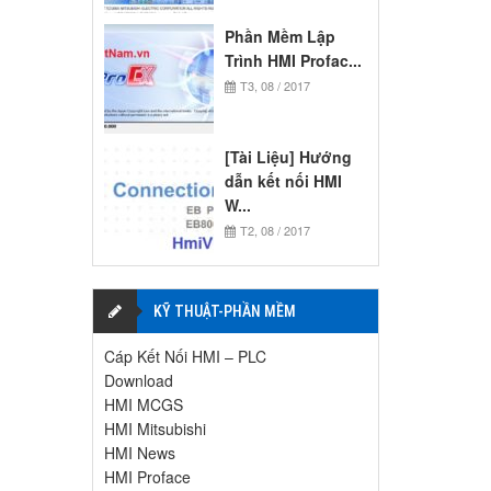
Phần Mềm Lập
Trình HMI Profac...
T3, 08 / 2017
[Tài Liệu] Hướng
dẫn kết nối HMI
W...
T2, 08 / 2017
KỸ THUẬT-PHẦN MỀM
Cáp Kết Nối HMI – PLC
Download
HMI MCGS
HMI Mitsubishi
HMI News
HMI Proface