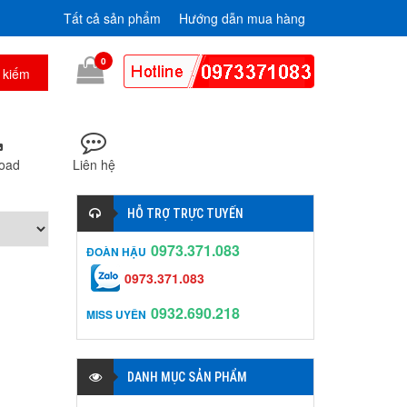
Tất cả sản phẩm
Hướng dẫn mua hàng
0
oad
Liên hệ
HỖ TRỢ TRỰC TUYẾN
0973.371.083
ĐOÀN HẬU
0973.371.083
0932.690.218
MISS UYÊN
DANH MỤC SẢN PHẨM