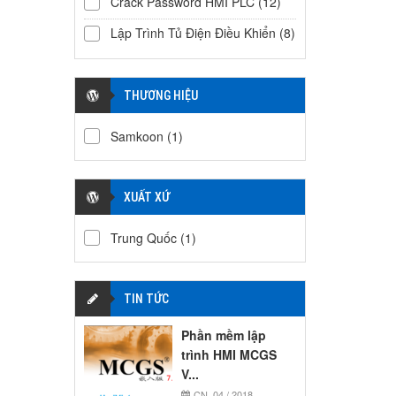
Crack Password HMI PLC
(12)
Lập Trình Tủ Điện Điều Khiển
(8)
THƯƠNG HIỆU
Samkoon
(1)
XUẤT XỨ
Trung Quốc
(1)
TIN TỨC
Phần mềm lập
trình HMI MCGS
V...
CN, 04 / 2018