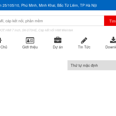
m 25/105/10, Phú Minh, Minh Khai, Bắc Từ Liêm, TP Hà Nội
OT: HMI 7 inch, SK-070HE, Cáp kết nối HMI Weintek
 Chủ
Giới thiệu
Dự án
Tin Tức
Downl