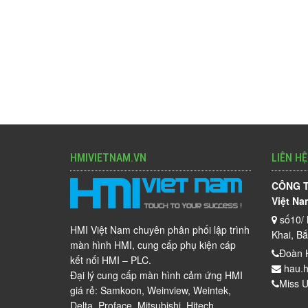
HMIVIETNAM.VN
LIÊN HỆ
CÔNG T
Việt Na
số10/ 
HMI Việt Nam chuyên phân phối lập trình
Khai, B
màn hình HMI, cung cấp phụ kiện cáp
Đoàn 
kết nối HMI – PLC.
hau.h
Đại lý cung cấp màn hình cảm ứng HMI
Miss U
giá rẻ: Samkoon, Weinview, Weintek,
Delta, Proface, Mitsubishi, Hitech…