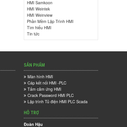
HMI Samkoon
HMI Weintek
HMI Weinview
Phần Mềm Lập Trình HMI
Tìm hiểu HMI
Tin tức
SẢN PHẨM
Màn hình HMI
Cáp kết nối HMI -PLC
Tấm cảm ứng HMI
Crack Password HMI PLC
Lập trình Tủ điện HMI PLC Scada
HỖ TRỢ
Đoàn Hậu