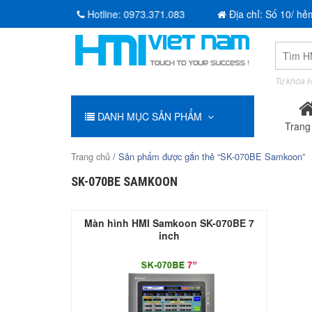
Hotline:
0973.371.083
Địa chỉ: Số 10/ hẻ
Tìm
kiếm:
Từ khóa H
DANH MỤC SẢN PHẨM
Trang
Trang chủ
/ Sản phẩm được gắn thẻ “SK-070BE Samkoon”
SK-070BE SAMKOON
Màn hình HMI Samkoon SK-070BE 7
inch