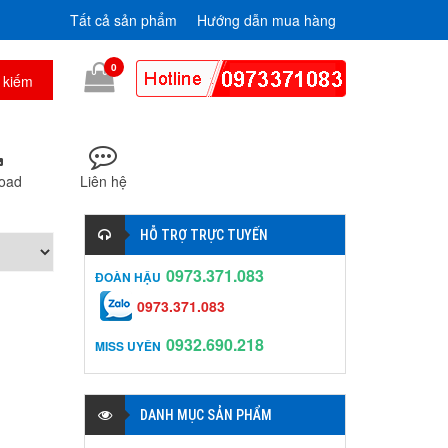
Tất cả sản phẩm
Hướng dẫn mua hàng
0
oad
Liên hệ
HỖ TRỢ TRỰC TUYẾN
0973.371.083
ĐOÀN HẬU
0973.371.083
0932.690.218
MISS UYÊN
DANH MỤC SẢN PHẨM