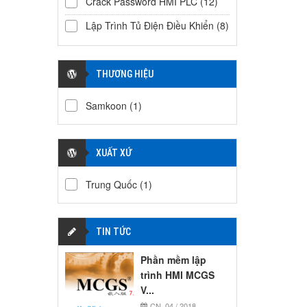
Crack Password HMI PLC
(12)
Lập Trình Tủ Điện Điều Khiển
(8)
THƯƠNG HIỆU
Samkoon
(1)
XUẤT XỨ
Trung Quốc
(1)
TIN TỨC
Phần mềm lập
trình HMI MCGS
V...
CN, 04 / 2018