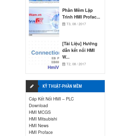
Phần Mềm Lập
Trình HMI Profac...
T3, 08 / 2017
[Tài Liệu] Hướng
dẫn kết nối HMI
W...
T2, 08 / 2017
KỸ THUẬT-PHẦN MỀM
Cáp Kết Nối HMI – PLC
Download
HMI MCGS
HMI Mitsubishi
HMI News
HMI Proface