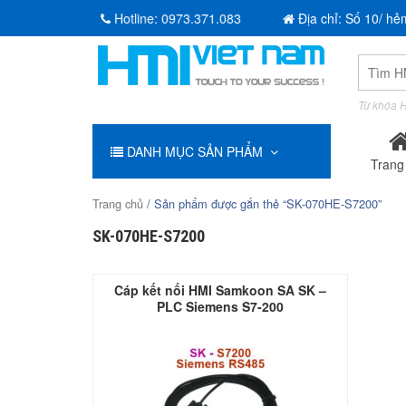
Hotline:
0973.371.083
Địa chỉ: Số 10/ hẻ
Tìm
kiếm:
Từ khóa H
DANH MỤC SẢN PHẨM
Trang
Trang chủ
/ Sản phẩm được gắn thẻ “SK-070HE-S7200”
SK-070HE-S7200
Cáp kết nối HMI Samkoon SA SK –
PLC Siemens S7-200