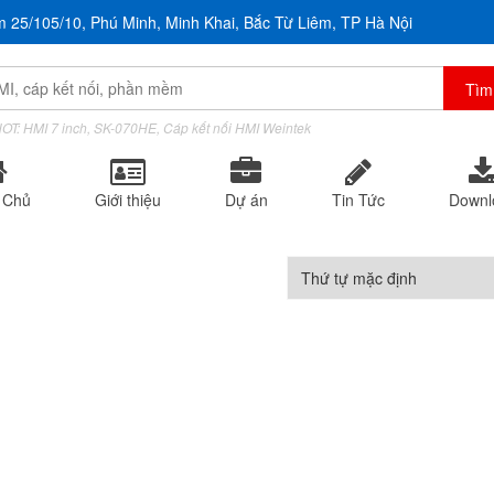
m 25/105/10, Phú Minh, Minh Khai, Bắc Từ Liêm, TP Hà Nội
OT: HMI 7 inch, SK-070HE, Cáp kết nối HMI Weintek
 Chủ
Giới thiệu
Dự án
Tin Tức
Downl