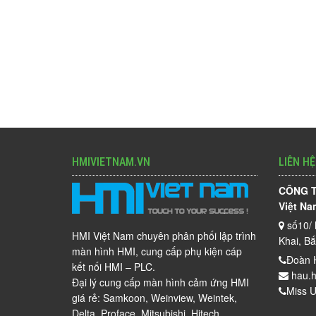
HMIVIETNAM.VN
LIÊN HỆ
CÔNG T
Việt Na
số10/ 
HMI Việt Nam chuyên phân phối lập trình
Khai, B
màn hình HMI, cung cấp phụ kiện cáp
Đoàn 
kết nối HMI – PLC.
hau.h
Đại lý cung cấp màn hình cảm ứng HMI
Miss U
giá rẻ: Samkoon, Weinview, Weintek,
Delta, Proface, Mitsubishi, Hitech…