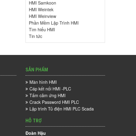
HMI Samkoon
HMI Weintek
HMI Weinview
Phần Mềm Lập Trình HMI
Tìm hiểu HMI
Tin tức
SẢN PHẨM
Màn hình HMI
Cáp kết nối HMI -PLC
Tấm cảm ứng HMI
Crack Password HMI PLC
Lập trình Tủ điện HMI PLC Scada
HỖ TRỢ
Đoàn Hậu