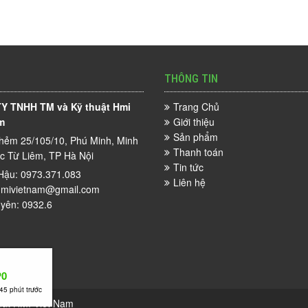
THÔNG TIN
Y TNHH TM và Kỹ thuật Hmi
Trang Chủ
m
Giới thiệu
Sản phẩm
hẻm 25/105/10, Phú Minh, Minh
Thanh toán
ắc Từ Liêm, TP Hà Nội
Tin tức
Hậu: 0973.371.083
Liên hệ
mivietnam@gmail.com
yên: 0932.6
P0
45 phút trước
uật HMI Việt Nam