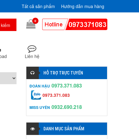
Tất cả sản phẩm
Hướng dẫn mua hàng
0
oad
Liên hệ
HỖ TRỢ TRỰC TUYẾN
0973.371.083
ĐOÀN HẬU
0973.371.083
0932.690.218
MISS UYÊN
DANH MỤC SẢN PHẨM