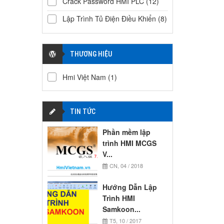
Crack Password HMI PLC
(12)
Lập Trình Tủ Điện Điều Khiển
(8)
THƯƠNG HIỆU
Hmi Việt Nam
(1)
TIN TỨC
Phần mềm lập
trình HMI MCGS
V...
CN, 04 / 2018
Hướng Dẫn Lập
Trình HMI
Samkoon...
T5, 10 / 2017