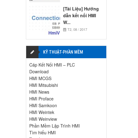
[Tài Liệu] Hướng
dẫn kết nối HMI
W...
T2, 08 / 2017
KỸ THUẬT-PHẦN MỀM
Cáp Kết Nối HMI – PLC
Download
HMI MCGS
HMI Mitsubishi
HMI News
HMI Proface
HMI Samkoon
HMI Weintek
HMI Weinview
Phần Mềm Lập Trình HMI
Tìm hiểu HMI