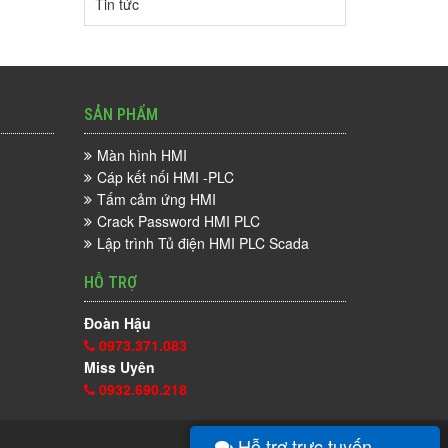
Tin tức
SẢN PHẨM
Màn hình HMI
Cáp kết nối HMI -PLC
Tấm cảm ứng HMI
Crack Password HMI PLC
Lập trình Tủ điện HMI PLC Scada
HỖ TRỢ
Đoàn Hậu
0973.371.083
Miss Uyên
0932.690.218
Hỗ trợ trực tuyến