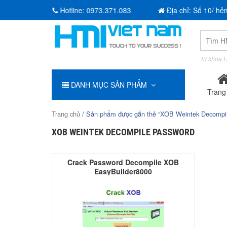
Hotline:
0973.371.083
Địa chỉ: Số 10/ hẻ
Tìm
kiếm:
Từ khóa H
DANH MỤC SẢN PHẨM
Trang
Trang chủ
/ Sản phẩm được gắn thẻ “XOB Weintek Decompi
XOB WEINTEK DECOMPILE PASSWORD
Crack Password Decompile XOB
EasyBuilder8000