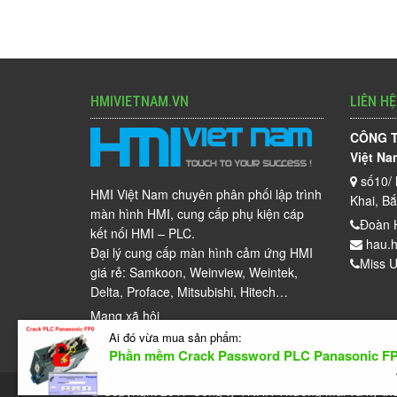
HMIVIETNAM.VN
LIÊN HỆ
CÔNG T
Việt Na
số10/ 
HMI Việt Nam chuyên phân phối lập trình
Khai, B
màn hình HMI, cung cấp phụ kiện cáp
Đoàn 
kết nối HMI – PLC.
hau.h
Đại lý cung cấp màn hình cảm ứng HMI
Miss U
giá rẻ: Samkoon, Weinview, Weintek,
Delta, Proface, Mitsubishi, Hitech…
Mạng xã hội
Ai đó vừa mua sản phẩm:
Phần mềm Crack Password PLC Panasonic F
© Copyright 2017
Công ty TNHH Thương mại và kỹ th