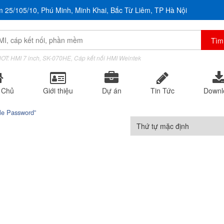
m 25/105/10, Phú Minh, Minh Khai, Bắc Từ Liêm, TP Hà Nội
OT: HMI 7 inch, SK-070HE, Cáp kết nối HMI Weintek
 Chủ
Giới thiệu
Dự án
Tin Tức
Downl
le Password”